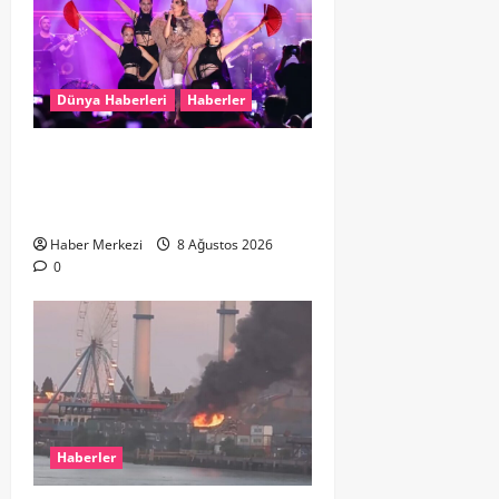
Dünya Haberleri
Haberler
Hande Yener “Hayalimdi” diyerek
ikinci el kıyafetlerini satışa
çıkardı
Haber Merkezi
8 Ağustos 2026
0
Haberler