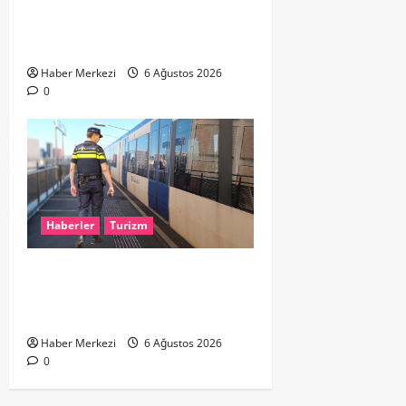
HOLLANDA’DA TARİHİ GÖK OLAYI:
%90’LIK PARÇALI GÜNEŞ
TUTULMASI BEKLENİYOR
Haber Merkezi
6 Ağustos 2026
0
Haberler
Turizm
Dikkat..! Rotterdam’da Metro
Seferlerine 10 Günlük Düzenleme:
Şehir Merkezinde Hat Bölündü
Haber Merkezi
6 Ağustos 2026
0