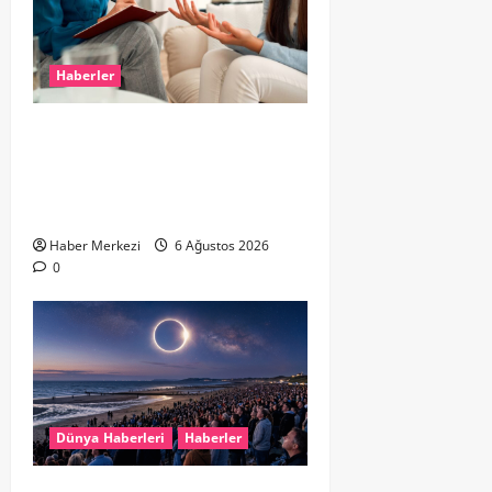
Haberler
Hollanda’da Ruh Sağlığı Alarmı:
Genç Yetişkinler Psikolojik
Destek İçin Aile Hekimlerine Akın
Ediyor
Haber Merkezi
6 Ağustos 2026
0
Dünya Haberleri
Haberler