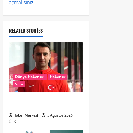
açmalısınız
.
RELATED STORIES
Dünya Haberleri
Haberler
Spor
UEFA’dan Atilla Karaoğlan’a kritik
görev
Haber Merkezi
5 Ağustos 2026
0