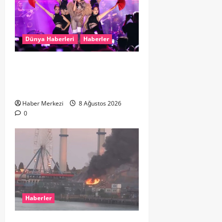
Dünya Haberleri
Haberler
Hande Yener “Hayalimdi” diyerek
ikinci el kıyafetlerini satışa
çıkardı
Haber Merkezi
8 Ağustos 2026
0
Haberler