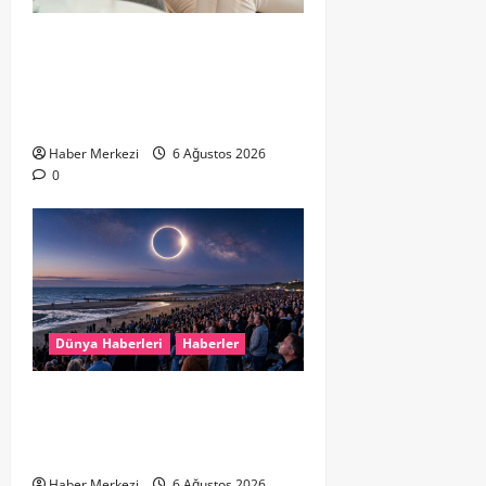
Hollanda’da Ruh Sağlığı Alarmı:
Genç Yetişkinler Psikolojik
Destek İçin Aile Hekimlerine Akın
Ediyor
Haber Merkezi
6 Ağustos 2026
0
Dünya Haberleri
Haberler
HOLLANDA’DA TARİHİ GÖK OLAYI:
%90’LIK PARÇALI GÜNEŞ
TUTULMASI BEKLENİYOR
Haber Merkezi
6 Ağustos 2026