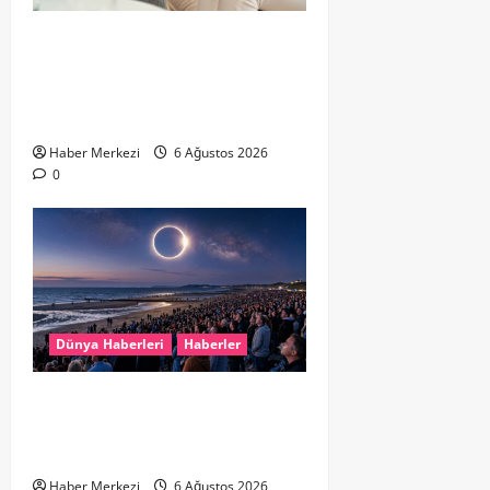
Hollanda’da Ruh Sağlığı Alarmı:
Genç Yetişkinler Psikolojik
Destek İçin Aile Hekimlerine Akın
Ediyor
Haber Merkezi
6 Ağustos 2026
0
Dünya Haberleri
Haberler
HOLLANDA’DA TARİHİ GÖK OLAYI:
%90’LIK PARÇALI GÜNEŞ
TUTULMASI BEKLENİYOR
Haber Merkezi
6 Ağustos 2026