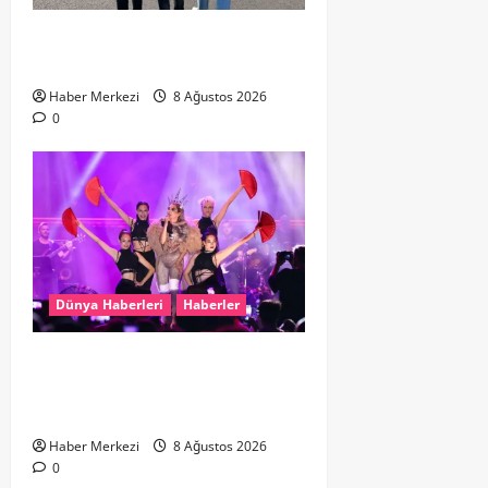
Hollanda dan Dalaman’a Gitti,
Havalimanında Yakalandı
Haber Merkezi
8 Ağustos 2026
0
Dünya Haberleri
Haberler
Hande Yener “Hayalimdi” diyerek
ikinci el kıyafetlerini satışa
çıkardı
Haber Merkezi
8 Ağustos 2026
0