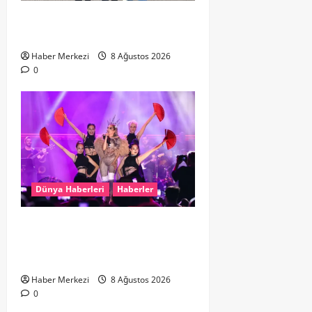
Hollanda dan Dalaman’a Gitti,
Havalimanında Yakalandı
Haber Merkezi
8 Ağustos 2026
0
Dünya Haberleri
Haberler
Hande Yener “Hayalimdi” diyerek
ikinci el kıyafetlerini satışa
çıkardı
Haber Merkezi
8 Ağustos 2026
0