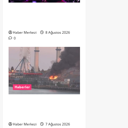
Hande Yener “Hayalimdi” diyerek
ikinci el kıyafetlerini satışa
çıkardı
Haber Merkezi
8 Ağustos 2026
0
Haberler
ROTTERDAM’DA BÜYÜK YANGIN:
DOKLAAN’DA BİNA ATIKLARI ALEV
ALEV YANIYOR
Haber Merkezi
7 Ağustos 2026