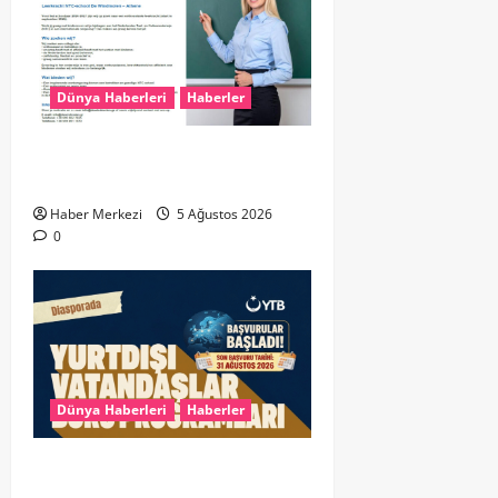
Dünya Haberleri
Haberler
Yunanistan’da Hollandaca
Öğretmeni Aranıyor!
Haber Merkezi
5 Ağustos 2026
0
Dünya Haberleri
Haberler
YTB’den Yurt Dışındaki Türk
Gençlerine Müjde: 2026 Yurtdışı