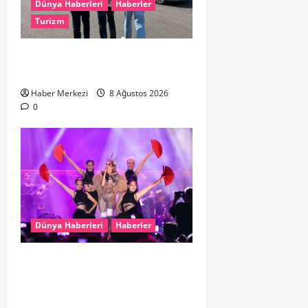
Dünya Haberleri
Haberler
Turizm
Hollanda dan Dalaman’a Gitti,
Havalimanında Yakalandı
Haber Merkezi
8 Ağustos 2026
0
Dünya Haberleri
Haberler
Hande Yener “Hayalimdi” diyerek
ikinci el kıyafetlerini satışa
çıkardı