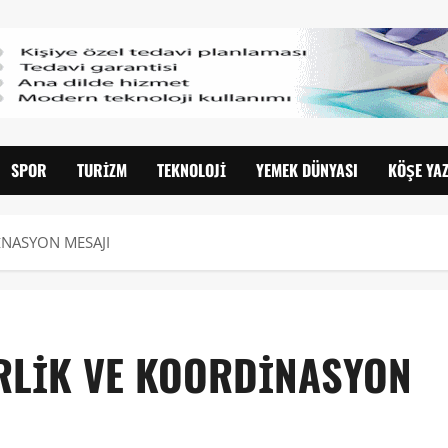
SPOR
TURIZM
TEKNOLOJI
YEMEK DÜNYASI
KÖŞE YAZ
İNASYON MESAJI
İRLİK VE KOORDİNASYON