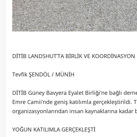
DİTİB LANDSHUT’TA BİRLİK VE KOORDİNASYON 
Tevfik ŞENDÖL / MÜNİH
DİTİB Güney Bavyera Eyalet Birliği’ne bağlı der
Emre Camii’nde geniş katılımla gerçekleştirildi.
organizasyonlarından insan kaynaklarına kadar b
YOĞUN KATILIMLA GERÇEKLEŞTİ