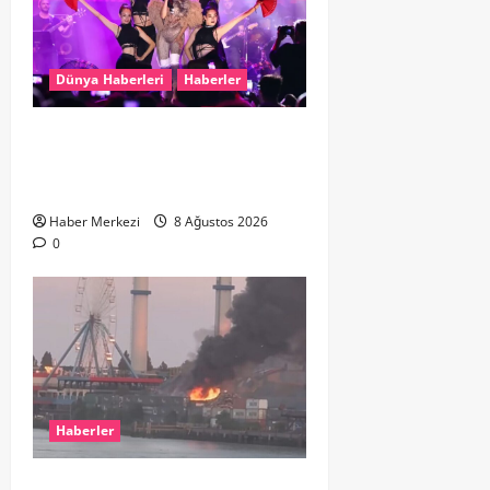
Dünya Haberleri
Haberler
Hande Yener “Hayalimdi” diyerek
ikinci el kıyafetlerini satışa
çıkardı
Haber Merkezi
8 Ağustos 2026
0
Haberler
ROTTERDAM’DA BÜYÜK YANGIN: