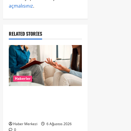
açmalısınız
.
RELATED STORIES
Haberler
Hollanda’da Ruh Sağlığı Alarmı:
Genç Yetişkinler Psikolojik
Destek İçin Aile Hekimlerine Akın
Ediyor
Haber Merkezi
6 Ağustos 2026
0