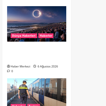
Dünya Haberleri
Haberler
HOLLANDA’DA TARİHİ GÖK OLAYI:
%90’LIK PARÇALI GÜNEŞ
TUTULMASI BEKLENİYOR
Haber Merkezi
6 Ağustos 2026
0