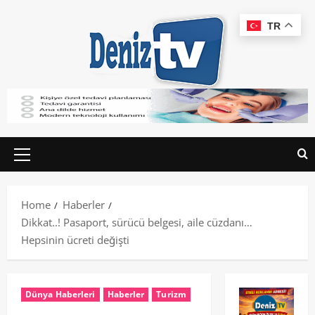
TR
Home
Haberler
Dikkat..! Pasaport, sürücü belgesi, aile cüzdanı…
Hepsinin ücreti değişti
Dünya Haberleri
Haberler
Turizm