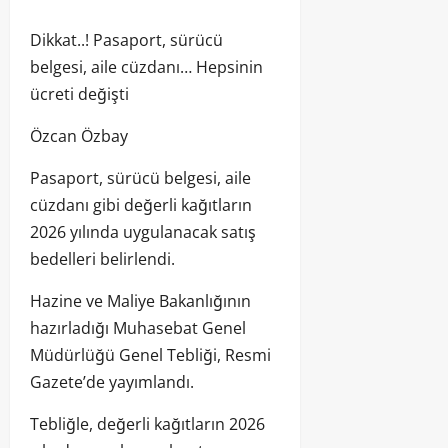
Dikkat..! Pasaport, sürücü
belgesi, aile cüzdanı… Hepsinin
ücreti değişti
Özcan Özbay
Pasaport, sürücü belgesi, aile
cüzdanı gibi değerli kağıtların
2026 yılında uygulanacak satış
bedelleri belirlendi.
Hazine ve Maliye Bakanlığının
hazırladığı Muhasebat Genel
Müdürlüğü Genel Tebliği, Resmi
Gazete’de yayımlandı.
Tebliğle, değerli kağıtların 2026