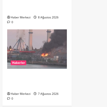
ikinci el kıyafetlerini satışa
çıkardı
Haber Merkezi
8 Ağustos 2026
0
Haberler
ROTTERDAM’DA BÜYÜK YANGIN:
DOKLAAN’DA BİNA ATIKLARI ALEV
ALEV YANIYOR
Haber Merkezi
7 Ağustos 2026
0