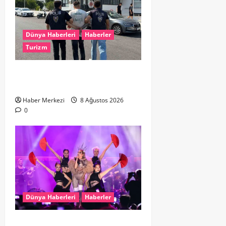
Dünya Haberleri
Haberler
Turizm
Hollanda dan Dalaman’a Gitti,
Havalimanında Yakalandı
Haber Merkezi
8 Ağustos 2026
0
Dünya Haberleri
Haberler
Hande Yener “Hayalimdi” diyerek