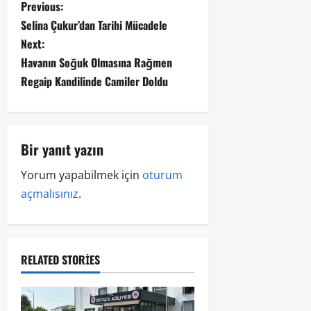
Previous:
Selina Çukur’dan Tarihi Mücadele
Next:
Havanın Soğuk Olmasına Rağmen
Regaip Kandilinde Camiler Doldu
Bir yanıt yazın
Yorum yapabilmek için
oturum
açmalısınız
.
RELATED STORIES