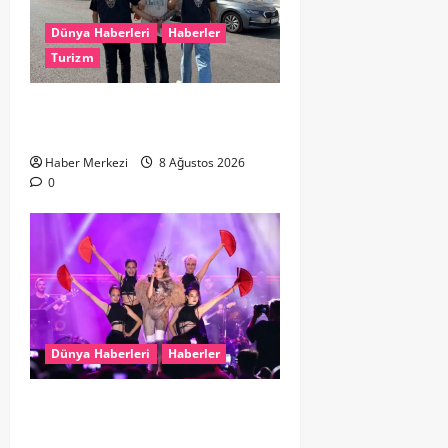
Dünya Haberleri
Haberler
Turizm
Hollanda dan Dalaman’a Gitti,
Havalimanında Yakalandı
Haber Merkezi
8 Ağustos 2026
0
Dünya Haberleri
Haberler
Hande Yener “Hayalimdi” diyerek
ikinci el kıyafetlerini satışa