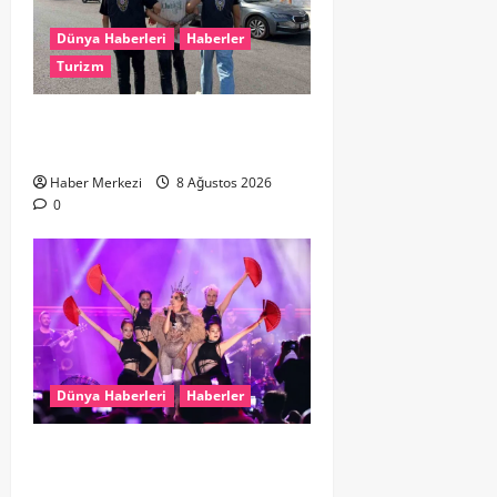
Dünya Haberleri
Haberler
Turizm
Hollanda dan Dalaman’a Gitti,
Havalimanında Yakalandı
Haber Merkezi
8 Ağustos 2026
0
Dünya Haberleri
Haberler
Hande Yener “Hayalimdi” diyerek
ikinci el kıyafetlerini satışa