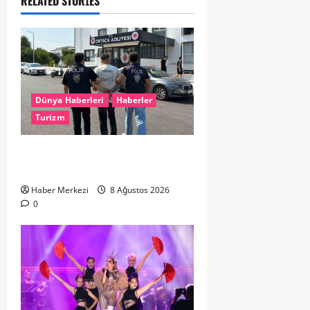
RELATED STORIES
Dünya Haberleri
Haberler
Turizm
Hollanda dan Dalaman’a Gitti,
Havalimanında Yakalandı
Haber Merkezi
8 Ağustos 2026
0