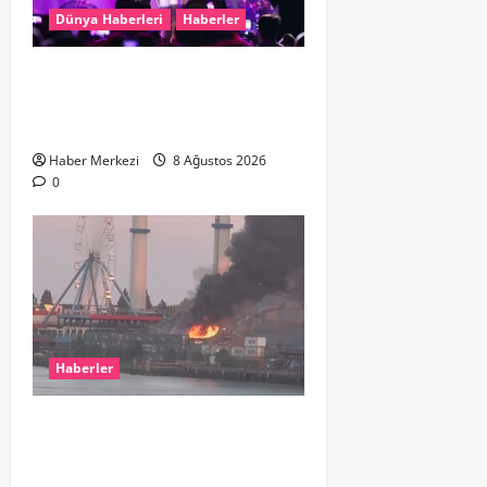
Dünya Haberleri
Haberler
Hande Yener “Hayalimdi” diyerek
ikinci el kıyafetlerini satışa
çıkardı
Haber Merkezi
8 Ağustos 2026
0
Haberler
ROTTERDAM’DA BÜYÜK YANGIN:
DOKLAAN’DA BİNA ATIKLARI ALEV
ALEV YANIYOR