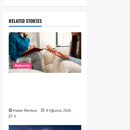
RELATED STORIES
Haberler
Hollanda’da Ruh Sağlığı Alarmı:
Genç Yetişkinler Psikolojik
Destek İçin Aile Hekimlerine Akın
Ediyor
Haber Merkezi
6 Ağustos 2026
0