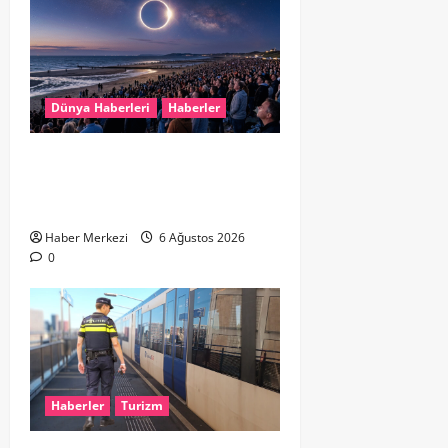
Dünya Haberleri
Haberler
HOLLANDA’DA TARİHİ GÖK OLAYI:
%90’LIK PARÇALI GÜNEŞ
TUTULMASI BEKLENİYOR
Haber Merkezi
6 Ağustos 2026
0
Haberler
Turizm