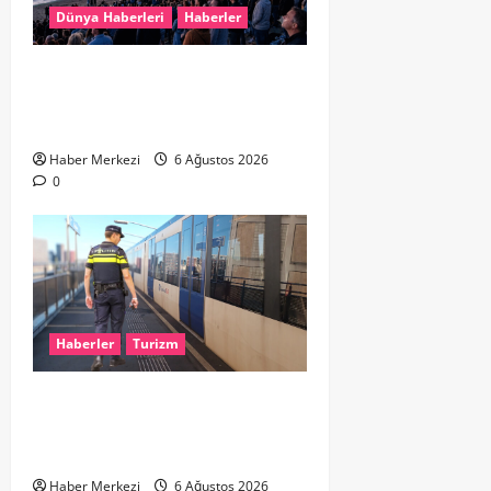
Dünya Haberleri
Haberler
HOLLANDA’DA TARİHİ GÖK OLAYI:
%90’LIK PARÇALI GÜNEŞ
TUTULMASI BEKLENİYOR
Haber Merkezi
6 Ağustos 2026
0
Haberler
Turizm
Dikkat..! Rotterdam’da Metro
Seferlerine 10 Günlük Düzenleme:
Şehir Merkezinde Hat Bölündü
Haber Merkezi
6 Ağustos 2026