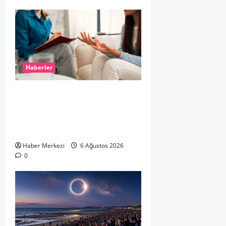
Haberler
Hollanda’da Ruh Sağlığı Alarmı:
Genç Yetişkinler Psikolojik
Destek İçin Aile Hekimlerine Akın
Ediyor
Haber Merkezi
6 Ağustos 2026
0