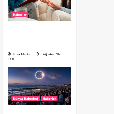
Haberler
Hollanda’da Ruh Sağlığı Alarmı:
Genç Yetişkinler Psikolojik
Destek İçin Aile Hekimlerine Akın
Ediyor
Haber Merkezi
6 Ağustos 2026
0
Dünya Haberleri
Haberler
HOLLANDA’DA TARİHİ GÖK OLAYI: