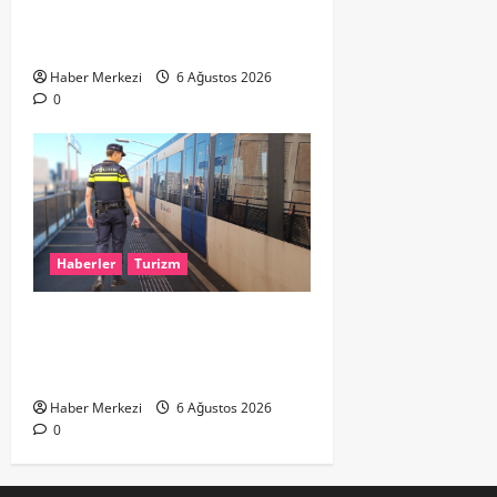
%90’LIK PARÇALI GÜNEŞ
TUTULMASI BEKLENİYOR
Haber Merkezi
6 Ağustos 2026
0
Haberler
Turizm
Dikkat..! Rotterdam’da Metro
Seferlerine 10 Günlük Düzenleme:
Şehir Merkezinde Hat Bölündü
Haber Merkezi
6 Ağustos 2026
0