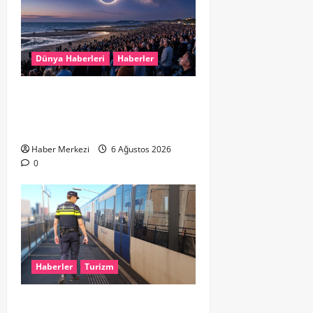
Dünya Haberleri
Haberler
HOLLANDA’DA TARİHİ GÖK OLAYI:
%90’LIK PARÇALI GÜNEŞ
TUTULMASI BEKLENİYOR
Haber Merkezi
6 Ağustos 2026
0
Haberler
Turizm
Dikkat..! Rotterdam’da Metro