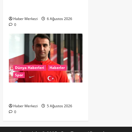
Seferlerine 10 Günlük Düzenleme:
Şehir Merkezinde Hat Bölündü
Haber Merkezi
6 Ağustos 2026
0
Dünya Haberleri
Haberler
Spor
UEFA’dan Atilla Karaoğlan’a kritik
görev
Haber Merkezi
5 Ağustos 2026
0