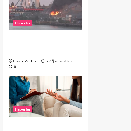
Haberler
ROTTERDAM’DA BÜYÜK YANGIN:
DOKLAAN’DA BİNA ATIKLARI ALEV
ALEV YANIYOR
Haber Merkezi
7 Ağustos 2026
0
Haberler
Hollanda’da Ruh Sağlığı Alarmı: