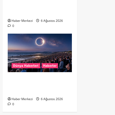
Genç Yetişkinler Psikolojik
Destek İçin Aile Hekimlerine Akın
Ediyor
Haber Merkezi
6 Ağustos 2026
0
Dünya Haberleri
Haberler
HOLLANDA’DA TARİHİ GÖK OLAYI:
%90’LIK PARÇALI GÜNEŞ
TUTULMASI BEKLENİYOR
Haber Merkezi
6 Ağustos 2026
0