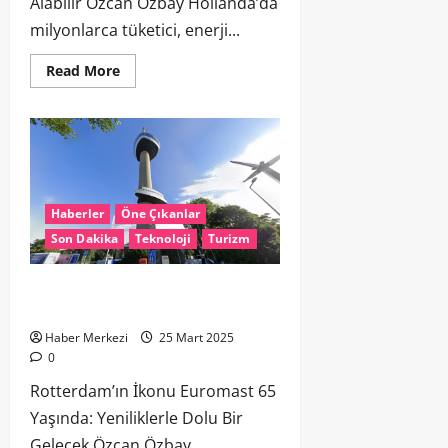
Alabilir Özcan Özbay Hollanda’da
milyonlarca tüketici, enerji...
Read More
Haberler
Öne Çıkanlar
Son Dakika
Teknoloji
Turizm
Rotterdam’ın İkonu Euromast 65
Yaşında: Yeniliklerle Dolu Bir Gelecek
Haber Merkezi
25 Mart 2025
0
Rotterdam’ın İkonu Euromast 65
Yaşında: Yeniliklerle Dolu Bir
Gelecek Özcan Özbay