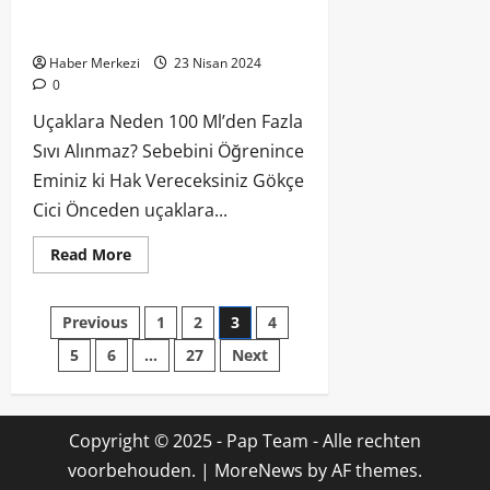
Alınmaz? Sebebini Öğrenince Eminiz
ki Hak Vereceksiniz
Haber Merkezi
23 Nisan 2024
0
Uçaklara Neden 100 Ml’den Fazla
Sıvı Alınmaz? Sebebini Öğrenince
Eminiz ki Hak Vereceksiniz Gökçe
Cici Önceden uçaklara...
Read More
Previous
1
2
3
4
5
6
…
27
Next
Copyright © 2025 - Pap Team - Alle rechten
voorbehouden.
|
MoreNews
by AF themes.