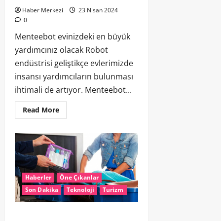
Haber Merkezi
23 Nisan 2024
0
Menteebot evinizdeki en büyük
yardımcınız olacak Robot
endüstrisi geliştikçe evlerimizde
insansı yardımcıların bulunması
ihtimali de artıyor. Menteebot...
Read More
Haberler
Öne Çıkanlar
Son Dakika
Teknoloji
Turizm
Uçaklara Neden 100 Ml’den Fazla Sıvı