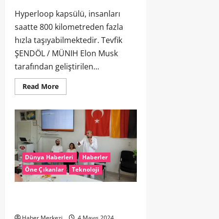
Hyperloop kapsülü, insanları
saatte 800 kilometreden fazla
hızla taşıyabilmektedir. Tevfik
ŞENDÖL / MÜNIH Elon Musk
tarafından geliştirilen...
Read More
Dünya Haberleri
Haberler
Öne Çıkanlar
Teknoloji
Dijital Bağımlılığın Hayatımıza Olan
Etkisi
Haber Merkezi
4 Mayıs 2024