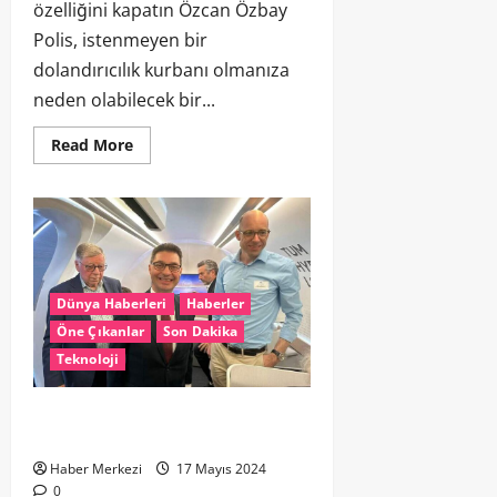
özelliğini kapatın Özcan Özbay
Polis, istenmeyen bir
dolandırıcılık kurbanı olmanıza
neden olabilecek bir...
Read More
Dünya Haberleri
Haberler
Öne Çıkanlar
Son Dakika
Teknoloji
SATTE 800 KM HIZLA SEYEHATE HAZIR
OLUN
Haber Merkezi
17 Mayıs 2024
0