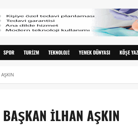
SPOR
TURIZM
TEKNOLOJI
YEMEK DÜNYASI
KÖŞE YAZ
 AŞKIN
İ BAŞKAN İLHAN AŞKIN