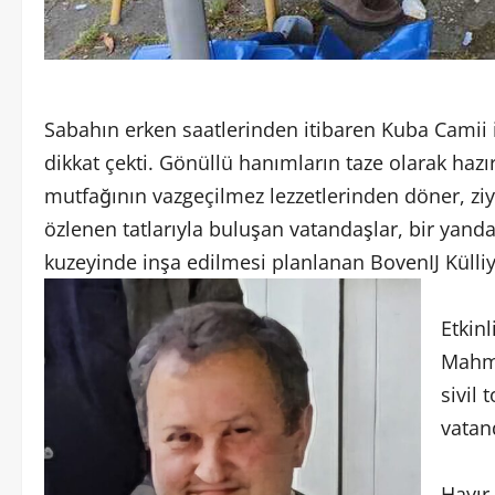
Sabahın erken saatlerinden itibaren Kuba Camii 
dikkat çekti. Gönüllü hanımların taze olarak hazır
mutfağının vazgeçilmez lezzetlerinden döner, ziy
özlenen tatlarıyla buluşan vatandaşlar, bir yan
kuzeyinde inşa edilmesi planlanan BovenIJ Külliye
Etkin
Mahmu
sivil 
vatand
Hayır