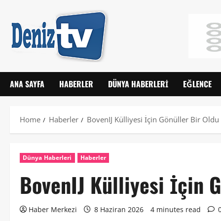
ANA SAYFA
HABERLER
DÜNYA HABERLERI
EĞLENCE
Home
Haberler
BovenIJ Külliyesi İçin Gönüller Bir Oldu
Dünya Haberleri
Haberler
BovenIJ Külliyesi İçin 
Haber Merkezi
8 Haziran 2026
4 minutes read