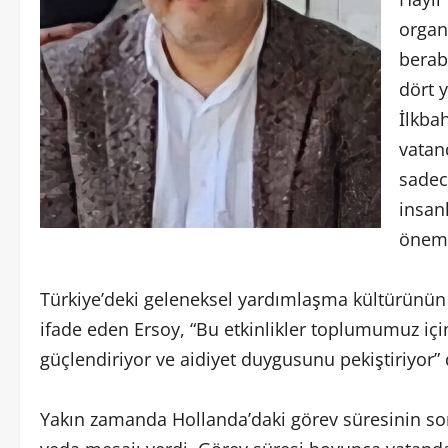
organ
berab
dört 
İlkba
vatan
sadec
insan
öneml
Türkiye’deki geleneksel yardımlaşma kültürünün 
ifade eden Ersoy, “Bu etkinlikler toplumumuz için 
güçlendiriyor ve aidiyet duygusunu pekiştiriyor”
Yakın zamanda Hollanda’daki görev süresinin son