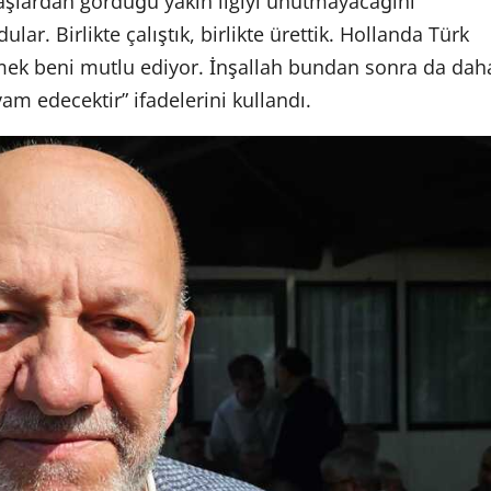
aşlardan gördüğü yakın ilgiyi unutmayacağını
r. Birlikte çalıştık, birlikte ürettik. Hollanda Türk
k beni mutlu ediyor. İnşallah bundan sonra da dah
am edecektir” ifadelerini kullandı.