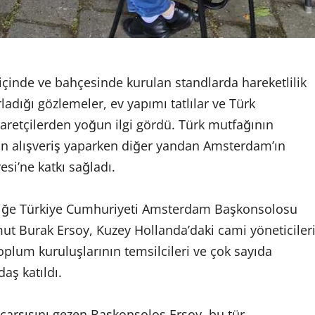
içinde ve bahçesinde kurulan standlarda hareketlilik
ladığı gözlemeler, ev yapımı tatlılar ve Türk
aretçilerden yoğun ilgi gördü. Türk mutfağının
dan alışveriş yaparken diğer yandan Amsterdam’ın
si’ne katkı sağladı.
liğe Türkiye Cumhuriyeti Amsterdam Başkonsolosu
t Burak Ersoy, Kuzey Hollanda’daki cami yöneticileri
toplum kuruluşlarının temsilcileri ve çok sayıda
aş katıldı.
 çarşısını gezen Başkonsolos Ersoy, bu tür