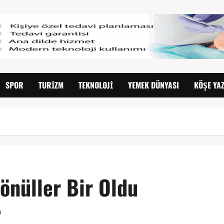
SPOR
TURIZM
TEKNOLOJI
YEMEK DÜNYASI
KÖŞE YAZ
Gönüller Bir Oldu
0