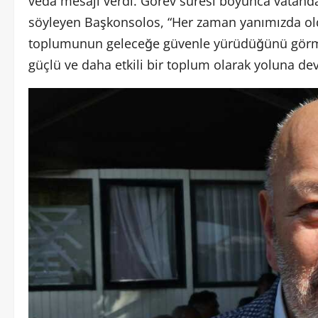
veda mesajı verdi. Görev süresi boyunca vatand
söyleyen Başkonsolos, “Her zaman yanımızda oldula
toplumunun geleceğe güvenle yürüdüğünü görme
güçlü ve daha etkili bir toplum olarak yoluna dev