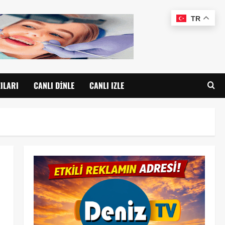
TR
ILARI
CANLI DINLE
CANLI IZLE