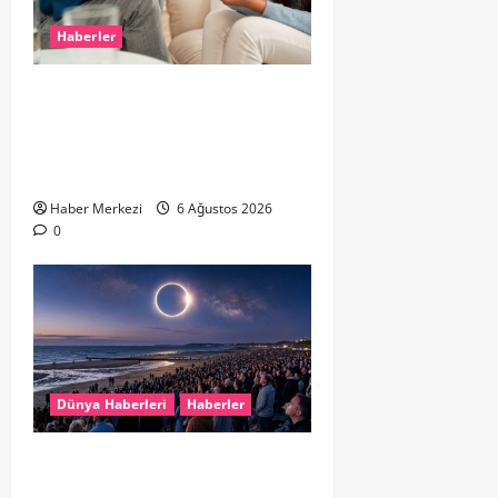
Haberler
Hollanda’da Ruh Sağlığı Alarmı:
Genç Yetişkinler Psikolojik
Destek İçin Aile Hekimlerine Akın
Ediyor
Haber Merkezi
6 Ağustos 2026
0
Dünya Haberleri
Haberler
HOLLANDA’DA TARİHİ GÖK OLAYI:
%90’LIK PARÇALI GÜNEŞ