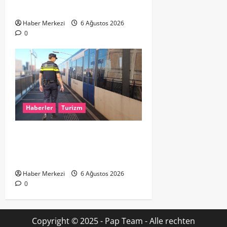
TUTULMASI BEKLENİYOR
Haber Merkezi
6 Ağustos 2026
0
Haberler
Turizm
Dikkat..! Rotterdam’da Metro
Seferlerine 10 Günlük Düzenleme:
Şehir Merkezinde Hat Bölündü
Haber Merkezi
6 Ağustos 2026
0
Copyright © 2025 - Pap Team - Alle rechten