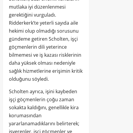
mutlaka iyi düzenlenmesi
gerektiğini vurguladı.
Ridderkerk’te yeterli sayıda aile
hekimi olup olmadığı sorusunu
gündeme getiren Scholten, işçi
göçmenlerin dili yeterince
bilmemesi ve iş kazası risklerinin
daha yüksek olması nedeniyle
sağlık hizmetlerine erişimin kritik
olduğunu söyledi.
Scholten ayrıca, işini kaybeden
işçi göçmenlerin çoğu zaman
sokakta kaldığını, genellikle kira
korumasından
yararlanamadıklarını belirterek;
işverenler, işçi göçmenler ve