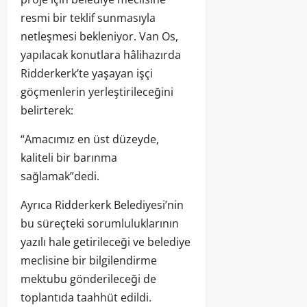
resmi bir teklif sunmasıyla
netleşmesi bekleniyor. Van Os,
yapılacak konutlara hâlihazırda
Ridderkerk’te yaşayan işçi
göçmenlerin yerleştirileceğini
belirterek:
“Amacımız en üst düzeyde,
kaliteli bir barınma
sağlamak”dedi.
Ayrıca Ridderkerk Belediyesi’nin
bu süreçteki sorumluluklarının
yazılı hale getirileceği ve belediye
meclisine bir bilgilendirme
mektubu gönderileceği de
toplantıda taahhüt edildi.