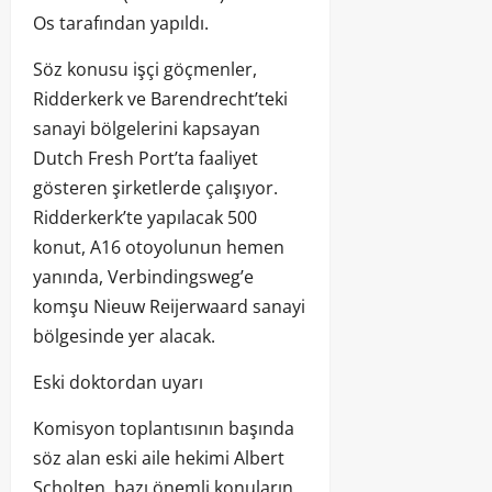
Os tarafından yapıldı.
Söz konusu işçi göçmenler,
Ridderkerk ve Barendrecht’teki
sanayi bölgelerini kapsayan
Dutch Fresh Port’ta faaliyet
gösteren şirketlerde çalışıyor.
Ridderkerk’te yapılacak 500
konut, A16 otoyolunun hemen
yanında, Verbindingsweg’e
komşu Nieuw Reijerwaard sanayi
bölgesinde yer alacak.
Eski doktordan uyarı
Komisyon toplantısının başında
söz alan eski aile hekimi Albert
Scholten, bazı önemli konuların