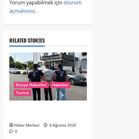
Yorum yapabilmek için
oturum
açmalısınız
.
RELATED STORIES
Dünya Haberleri
Haberler
Turizm
Hollanda dan Dalaman’a Gitti,
Havalimanında Yakalandı
Haber Merkezi
8 Ağustos 2026
0