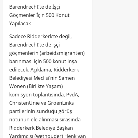
Barendrecht’te de İşçi
Göçmenler İçin 500 Konut
Yapılacak
Sadece Ridderkerk’te değil,
Barendrecht’te de işçi
göçmenlerin (arbeidsmigranten)
barınması için 500 konut inşa
edilecek. Açıklama, Ridderkerk
Belediyesi Meclisi’nin Samen
Wonen (Birlikte Yaşam)
komisyon toplantısında, PvdA,
ChristenUnie ve GroenLinks
partilerinin sunduğu görüş
notunun ele alınması sırasında
Ridderkerk Belediye Başkan
Yardımcısı (wethouder) Henk van