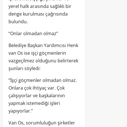
yerel halk arasında sağlıklı bir
denge kurulması çağrısında
bulundu.
“Onlar olmadan olmaz”
Belediye Başkan Yardımcısı Henk
van Os ise işçi göçmenlerin
vazgeçilmez olduğunu belirterek
şunları söyledi:
“İşçi göçmenler olmadan olmaz.
Onlara çok ihtiyaç var. Çok
çalışıyorlar ve başkalarının
yapmak istemediği işleri
yapıyorlar.”
Van Os, sorumluluğun şirketler