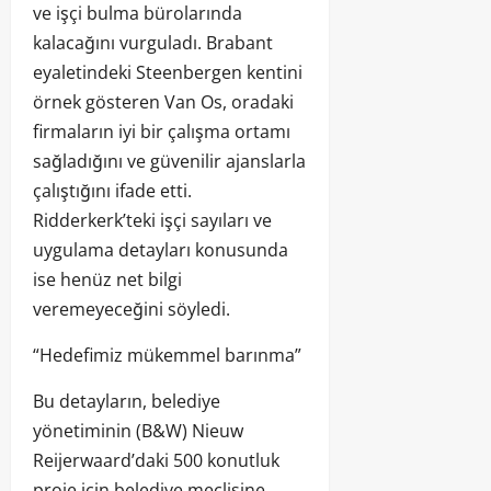
ve işçi bulma bürolarında
kalacağını vurguladı. Brabant
eyaletindeki Steenbergen kentini
örnek gösteren Van Os, oradaki
firmaların iyi bir çalışma ortamı
sağladığını ve güvenilir ajanslarla
çalıştığını ifade etti.
Ridderkerk’teki işçi sayıları ve
uygulama detayları konusunda
ise henüz net bilgi
veremeyeceğini söyledi.
“Hedefimiz mükemmel barınma”
Bu detayların, belediye
yönetiminin (B&W) Nieuw
Reijerwaard’daki 500 konutluk
proje için belediye meclisine