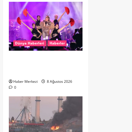
Dünya Haberleri
Haberler
Hande Yener “Hayalimdi” diyerek
ikinci el kıyafetlerini satışa
çıkardı
Haber Merkezi
8 Ağustos 2026
0