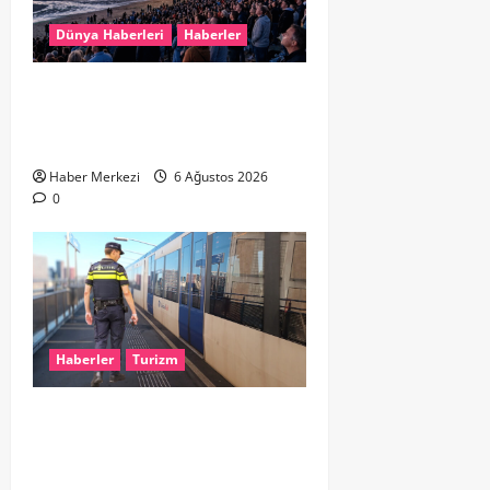
Dünya Haberleri
Haberler
HOLLANDA’DA TARİHİ GÖK OLAYI:
%90’LIK PARÇALI GÜNEŞ
TUTULMASI BEKLENİYOR
Haber Merkezi
6 Ağustos 2026
0
Haberler
Turizm
Dikkat..! Rotterdam’da Metro
Seferlerine 10 Günlük Düzenleme:
Şehir Merkezinde Hat Bölündü