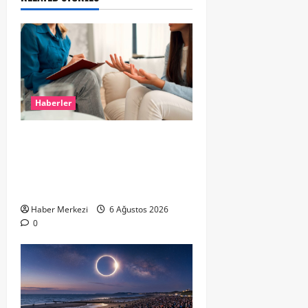
Haberler
Hollanda’da Ruh Sağlığı Alarmı:
Genç Yetişkinler Psikolojik
Destek İçin Aile Hekimlerine Akın
Ediyor
Haber Merkezi
6 Ağustos 2026
0