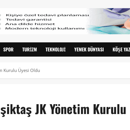
SPOR
TURIZM
TEKNOLOJI
YEMEK DÜNYASI
KÖŞE YAZ
im Kurulu Üyesi Oldu
eşiktaş JK Yönetim Kurulu