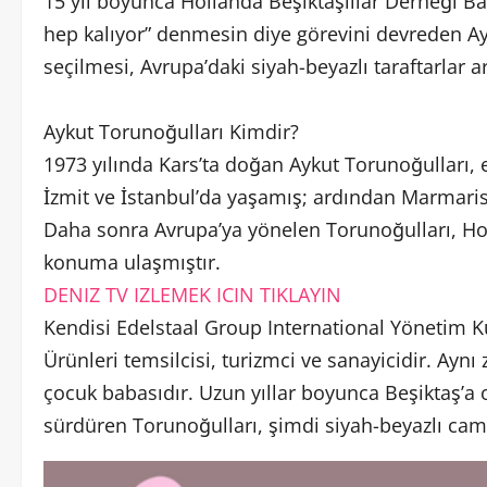
15 yıl boyunca Hollanda Beşiktaşlılar Derneği Baş
hep kalıyor” denmesin diye görevini devreden Ay
seçilmesi, Avrupa’daki siyah-beyazlı taraftarlar a
Aykut Torunoğulları Kimdir?
1973 yılında Kars’ta doğan Aykut Torunoğulları
İzmit ve İstanbul’da yaşamış; ardından Marmaris, F
Daha sonra Avrupa’ya yönelen Torunoğulları, Ho
konuma ulaşmıştır.
DENIZ TV IZLEMEK ICIN TIKLAYIN
Kendisi Edelstaal Group International Yönetim K
Ürünleri temsilcisi, turizmci ve sanayicidir. Aynı 
çocuk babasıdır. Uzun yıllar boyunca Beşiktaş’a
sürdüren Torunoğulları, şimdi siyah-beyazlı cami