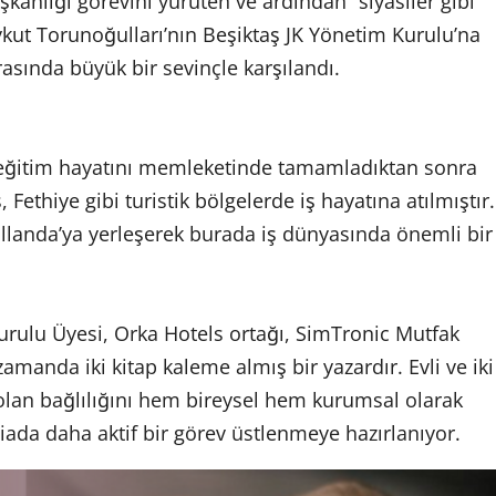
kanlığı görevini yürüten ve ardından “siyasiler gibi
kut Torunoğulları’nın Beşiktaş JK Yönetim Kurulu’na
rasında büyük bir sevinçle karşılandı.
, eğitim hayatını memleketinde tamamladıktan sonra
ethiye gibi turistik bölgelerde iş hayatına atılmıştır.
llanda’ya yerleşerek burada iş dünyasında önemli bir
urulu Üyesi, Orka Hotels ortağı, SimTronic Mutfak
zamanda iki kitap kaleme almış bir yazardır. Evli ve iki
 olan bağlılığını hem bireysel hem kurumsal olarak
ada daha aktif bir görev üstlenmeye hazırlanıyor.