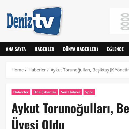
ANA SAYFA
HABERLER
DÜNYA HABERLERI
EĞLENCE
Home
Haberler
Aykut Torunoğulları, Beşiktaş JK Yönet
Haberler
Öne Çıkanlar
Son Dakika
Spor
Aykut Torunoğulları, B
Üyesi Oldu