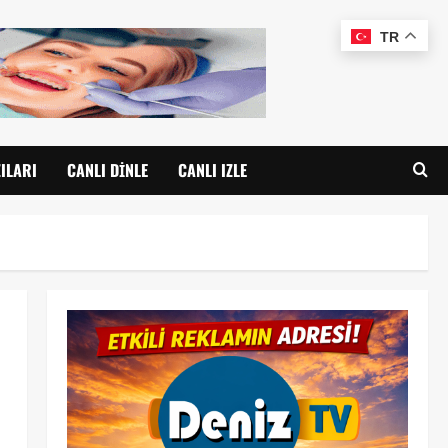
TR
ILARI
CANLI DINLE
CANLI IZLE