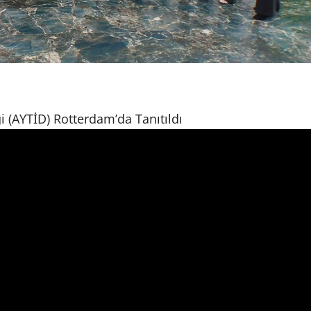
i (AYTİD) Rotterdam’da Tanıtıldı