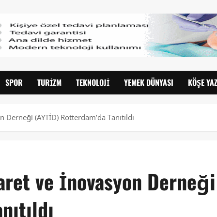
SPOR
TURIZM
TEKNOLOJI
YEMEK DÜNYASI
KÖŞE YAZ
on Derneği (AYTİD) Rotterdam’da Tanıtıldı
caret ve İnovasyon Derneği
nıtıldı