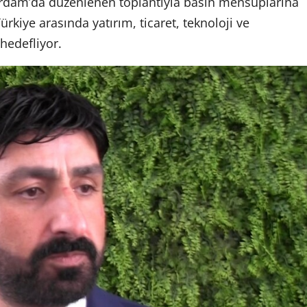
terdam’da düzenlenen toplantıyla basın mensuplarına
ürkiye arasında yatırım, ticaret, teknoloji ve
 hedefliyor.