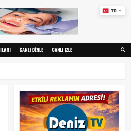
TR
ILARI
CANLI DINLE
CANLI IZLE