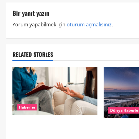
Bir yanıt yazın
Yorum yapabilmek için
oturum açmalısınız
.
RELATED STORIES
Haberler
Dünya Haberle
Hollanda’da Ruh Sağlığı Alarmı:
HOLLANDA’DA T
Genç Yetişkinler Psikolojik Destek
%90’LIK PARÇ
İçin Aile Hekimlerine Akın Ediyor