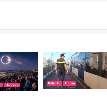
Haberler
Turizm
ri
Haberler
Dikkat..! Rotterdam’da Metro
ARİHİ GÖK OLAYI:
Seferlerine 10 Günlük Düzenleme:
ALI GÜNEŞ