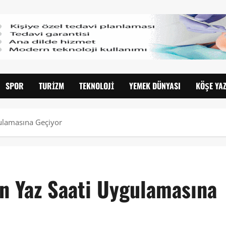
SPOR
TURIZM
TEKNOLOJI
YEMEK DÜNYASI
KÖŞE YAZ
gulamasına Geçiyor
en Yaz Saati Uygulamasına