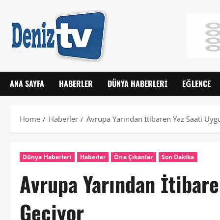
ANA SAYFA
HABERLER
DÜNYA HABERLERI
EĞLENCE
Home
Haberler
Avrupa Yarından İtibaren Yaz Saati Uy
Dünya Haberleri
Haberler
Öne Çıkanlar
Son Dakika
Avrupa Yarından İtibar
Geçiyor