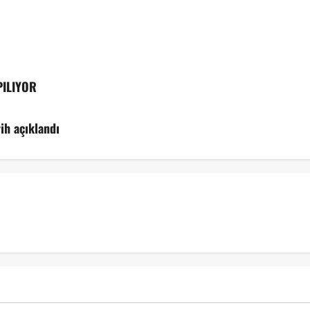
PILIYOR
rih açıklandı