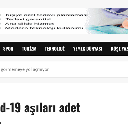
SPOR
TURIZM
TEKNOLOJI
YEMEK DÜNYASI
KÖŞE YAZ
det görmemeye yol açmıyor
d-19 aşıları adet
r