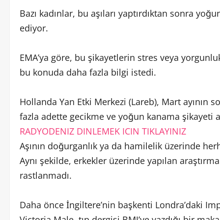
Bazı kadınlar, bu aşıları yaptırdıktan sonra yo
ediyor.
EMA’ya göre, bu şikayetlerin stres veya yorgunluk 
bu konuda daha fazla bilgi istedi.
Hollanda Yan Etki Merkezi (Lareb), Mart ayının s
fazla adette gecikme ve yoğun kanama şikayeti a
RADYODENIZ DINLEMEK ICIN TIKLAYINIZ
Aşının doğurganlık ya da hamilelik üzerinde herh
Aynı şekilde, erkekler üzerinde yapılan araştırma
rastlanmadı.
Daha önce İngiltere’nin başkenti Londra’daki Imp
Victoria Male, tıp dergisi BMJ’ye yazdığı bir ma