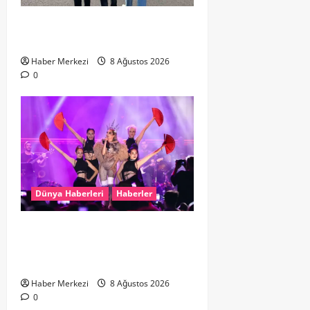
Hollanda dan Dalaman’a Gitti,
Havalimanında Yakalandı
Haber Merkezi
8 Ağustos 2026
0
Dünya Haberleri
Haberler
Hande Yener “Hayalimdi” diyerek
ikinci el kıyafetlerini satışa
çıkardı
Haber Merkezi
8 Ağustos 2026
0