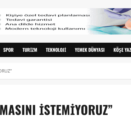
SPOR
TURIZM
TEKNOLOJI
YEMEK DÜNYASI
KÖŞE YAZ
YORUZ”
AMASINI İSTEMİYORUZ”