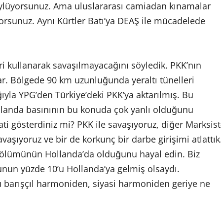
ylüyorsunuz. Ama uluslararası camiadan kınamalar
ıyorsunuz. Aynı Kürtler Batı’ya DEAŞ ile mücadelede
eri kullanarak savaşılmayacağını söyledik. PKK’nın
ar. Bölgede 90 km uzunluğunda yeraltı tünelleri
ğıyla YPG’den Türkiye’deki PKK’ya aktarılmış. Bu
ollanda basınının bu konuda çok yanlı olduğunu
 gösterdiniz mi? PKK ile savaşıyoruz, diğer Marksist
avaşıyoruz ve bir de korkunç bir darbe girişimi atlattık
 bölümünün Hollanda’da olduğunu hayal edin. Biz
unun yüzde 10’u Hollanda’ya gelmiş olsaydı.
bu barışçıl harmoniden, siyasi harmoniden geriye ne