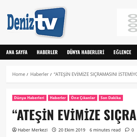
ANA SAYFA
HABERLER
DÜNYA HABERLERI
EĞLENCE
Home
Haberler
“ATEŞİN EVİMİZE SIÇRAMASINI İSTEMİ
Dünya Haberleri
Haberler
Öne Çıkanlar
Son Dakika
“ATEŞİN EVİMİZE SIÇR
Haber Merkezi
20 Ekim 2019
6 minutes read
0