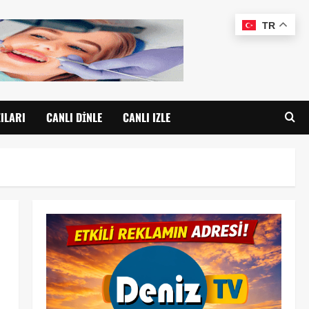
TR
ILARI
CANLI DINLE
CANLI IZLE