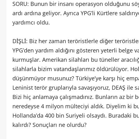
SORU: Bunun bir insanı operasyon olduğunu sö
ardı ardına geliyor. Ayrıca YPG’li Kürtlere saldır
yardımcı oldu.
DİŞLİ: Biz her zaman teröristlerle diğer teröristl
YPG’den yardım aldığını gösteren yeterli belge v
kurmuşlar. Amerikan silahları bu tüneller aracılı
silahlarla bizim vatandaşlarımız öldürülüyor. H
düşünmüyor musunuz? Türkiye’ye karşı hiç empati
Leninist terör gruplarıyla savaşıyoruz, DEAŞ ile s
Bizi hiç anlamaya çalışmadınız. Bunların az bir
neredeyse 4 milyon mülteciyi aldık. Diyelim ki b
Hollanda’da 400 bin Suriyeli olsaydı. Buradaki 
kalırdı? Sonuçları ne olurdu?