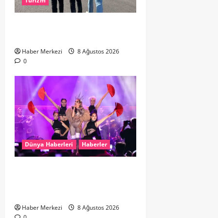
Turizm
Hollanda dan Dalaman’a Gitti,
Havalimanında Yakalandı
Haber Merkezi
8 Ağustos 2026
0
Dünya Haberleri
Haberler
Hande Yener “Hayalimdi” diyerek
ikinci el kıyafetlerini satışa
çıkardı
Haber Merkezi
8 Ağustos 2026
0