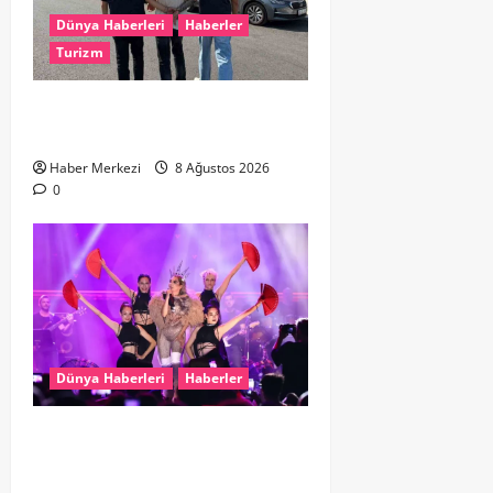
Dünya Haberleri
Haberler
Turizm
Hollanda dan Dalaman’a Gitti,
Havalimanında Yakalandı
Haber Merkezi
8 Ağustos 2026
0
Dünya Haberleri
Haberler
Hande Yener “Hayalimdi” diyerek
ikinci el kıyafetlerini satışa
çıkardı