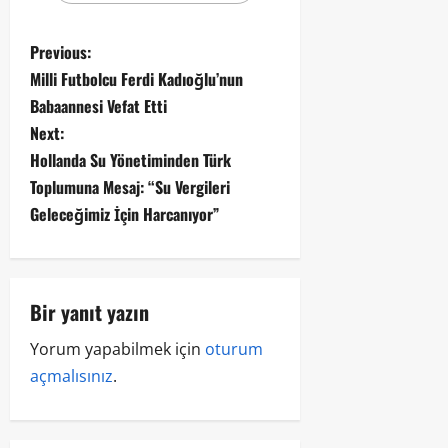
Previous:
Milli Futbolcu Ferdi Kadıoğlu’nun
Babaannesi Vefat Etti
Next:
Hollanda Su Yönetiminden Türk
Toplumuna Mesaj: “Su Vergileri
Geleceğimiz İçin Harcanıyor”
Bir yanıt yazın
Yorum yapabilmek için
oturum
açmalısınız
.