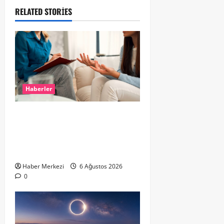
RELATED STORIES
Haberler
Hollanda’da Ruh Sağlığı Alarmı:
Genç Yetişkinler Psikolojik
Destek İçin Aile Hekimlerine Akın
Ediyor
Haber Merkezi
6 Ağustos 2026
0