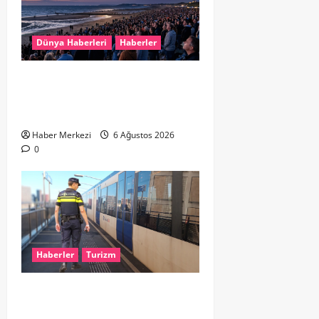
Dünya Haberleri
Haberler
HOLLANDA’DA TARİHİ GÖK OLAYI:
%90’LIK PARÇALI GÜNEŞ
TUTULMASI BEKLENİYOR
Haber Merkezi
6 Ağustos 2026
0
Haberler
Turizm
Dikkat..! Rotterdam’da Metro
Seferlerine 10 Günlük Düzenleme: