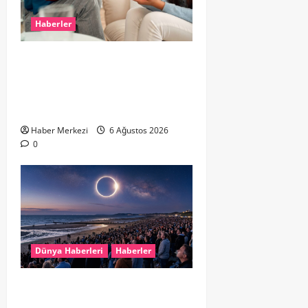
Haberler
Hollanda’da Ruh Sağlığı Alarmı:
Genç Yetişkinler Psikolojik
Destek İçin Aile Hekimlerine Akın
Ediyor
Haber Merkezi
6 Ağustos 2026
0
Dünya Haberleri
Haberler
HOLLANDA’DA TARİHİ GÖK OLAYI:
%90’LIK PARÇALI GÜNEŞ