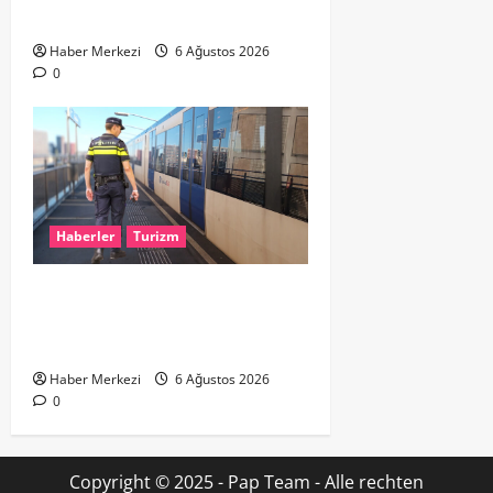
TUTULMASI BEKLENİYOR
Haber Merkezi
6 Ağustos 2026
0
Haberler
Turizm
Dikkat..! Rotterdam’da Metro
Seferlerine 10 Günlük Düzenleme:
Şehir Merkezinde Hat Bölündü
Haber Merkezi
6 Ağustos 2026
0
Copyright © 2025 - Pap Team - Alle rechten