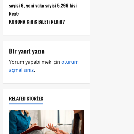
sayisi 6, yeni vaka sayisi 5.296 kisi
Next:
KORONA GiRiS BiLETi NEDiR?
Bir yanıt yazın
Yorum yapabilmek için
oturum
açmalısınız
.
RELATED STORIES