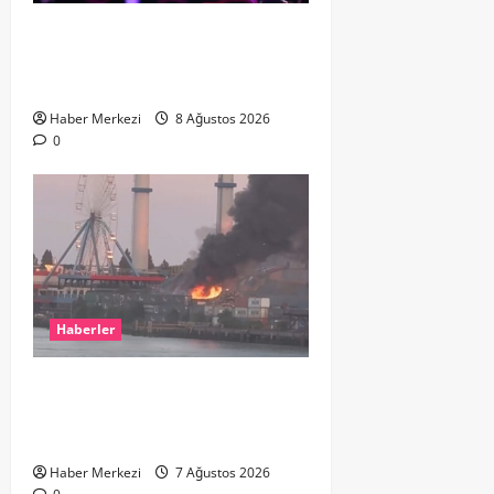
Hande Yener “Hayalimdi” diyerek
ikinci el kıyafetlerini satışa
çıkardı
Haber Merkezi
8 Ağustos 2026
0
Haberler
ROTTERDAM’DA BÜYÜK YANGIN:
DOKLAAN’DA BİNA ATIKLARI ALEV
ALEV YANIYOR
Haber Merkezi
7 Ağustos 2026