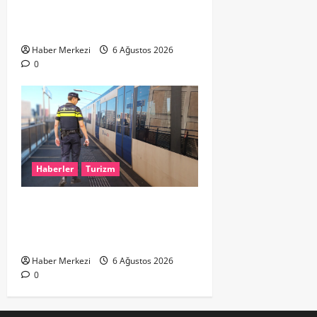
%90’LIK PARÇALI GÜNEŞ
TUTULMASI BEKLENİYOR
Haber Merkezi
6 Ağustos 2026
0
Haberler
Turizm
Dikkat..! Rotterdam’da Metro
Seferlerine 10 Günlük Düzenleme:
Şehir Merkezinde Hat Bölündü
Haber Merkezi
6 Ağustos 2026
0