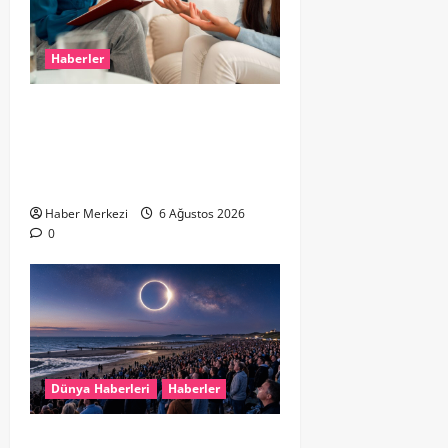
Haberler
Hollanda’da Ruh Sağlığı Alarmı:
Genç Yetişkinler Psikolojik
Destek İçin Aile Hekimlerine Akın
Ediyor
Haber Merkezi
6 Ağustos 2026
0
Dünya Haberleri
Haberler
HOLLANDA’DA TARİHİ GÖK OLAYI: