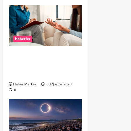
Haberler
Hollanda’da Ruh Sağlığı Alarmı:
Genç Yetişkinler Psikolojik
Destek İçin Aile Hekimlerine Akın
Ediyor
Haber Merkezi
6 Ağustos 2026
0