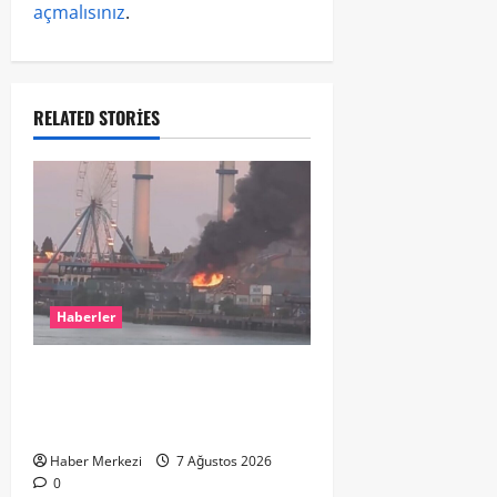
açmalısınız
.
RELATED STORIES
Haberler
ROTTERDAM’DA BÜYÜK YANGIN:
DOKLAAN’DA BİNA ATIKLARI ALEV
ALEV YANIYOR
Haber Merkezi
7 Ağustos 2026
0