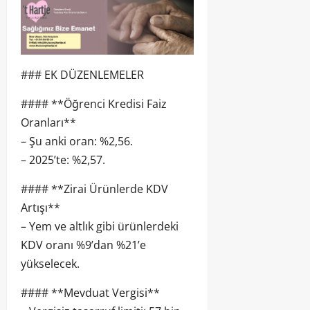
### EK DÜZENLEMELER
#### **Öğrenci Kredisi Faiz
Oranları**
– Şu anki oran: %2,56.
– 2025’te: %2,57.
#### **Zirai Ürünlerde KDV
Artışı**
– Yem ve altlık gibi ürünlerdeki
KDV oranı %9’dan %21’e
yükselecek.
#### **Mevduat Vergisi**