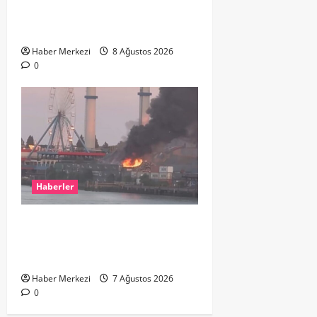
ikinci el kıyafetlerini satışa
çıkardı
Haber Merkezi
8 Ağustos 2026
0
Haberler
ROTTERDAM’DA BÜYÜK YANGIN:
DOKLAAN’DA BİNA ATIKLARI ALEV
ALEV YANIYOR
Haber Merkezi
7 Ağustos 2026
0