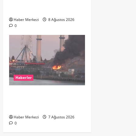
ikinci el kıyafetlerini satışa
çıkardı
Haber Merkezi
8 Ağustos 2026
0
Haberler
ROTTERDAM’DA BÜYÜK YANGIN:
DOKLAAN’DA BİNA ATIKLARI ALEV
ALEV YANIYOR
Haber Merkezi
7 Ağustos 2026
0