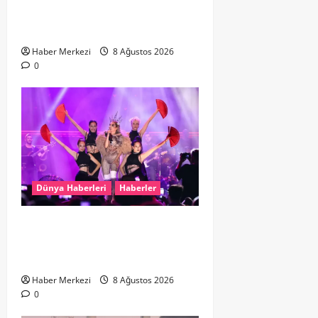
Hollanda dan Dalaman’a Gitti,
Havalimanında Yakalandı
Haber Merkezi
8 Ağustos 2026
0
Dünya Haberleri
Haberler
Hande Yener “Hayalimdi” diyerek
ikinci el kıyafetlerini satışa
çıkardı
Haber Merkezi
8 Ağustos 2026
0