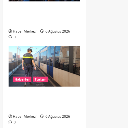
HOLLANDA’DA TARİHİ GÖK OLAYI:
%90’LIK PARÇALI GÜNEŞ
TUTULMASI BEKLENİYOR
Haber Merkezi
6 Ağustos 2026
0
Haberler
Turizm
Dikkat..! Rotterdam’da Metro
Seferlerine 10 Günlük Düzenleme:
Şehir Merkezinde Hat Bölündü
Haber Merkezi
6 Ağustos 2026
0