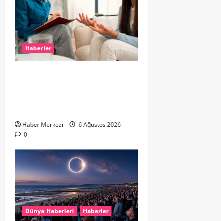
Haberler
Hollanda’da Ruh Sağlığı Alarmı:
Genç Yetişkinler Psikolojik
Destek İçin Aile Hekimlerine Akın
Ediyor
Haber Merkezi
6 Ağustos 2026
0
Dünya Haberleri
Haberler