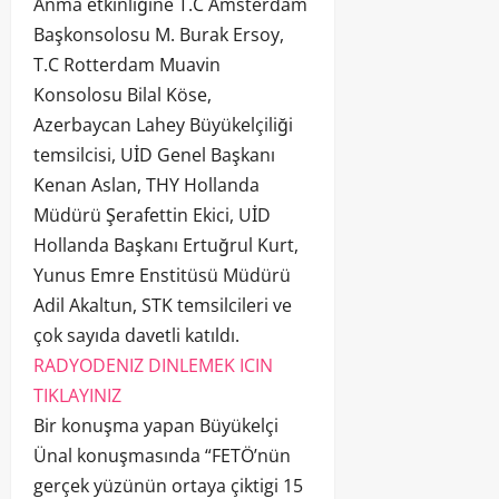
Anma etkinliğine T.C Amsterdam
Başkonsolosu M. Burak Ersoy,
T.C Rotterdam Muavin
Konsolosu Bilal Köse,
Azerbaycan Lahey Büyükelçiliği
temsilcisi, UİD Genel Başkanı
Kenan Aslan, THY Hollanda
Müdürü Şerafettin Ekici, UİD
Hollanda Başkanı Ertuğrul Kurt,
Yunus Emre Enstitüsü Müdürü
Adil Akaltun, STK temsilcileri ve
çok sayıda davetli katıldı.
RADYODENIZ DINLEMEK ICIN
TIKLAYINIZ
Bir konuşma yapan Büyükelçi
Ünal konuşmasında “FETÖ’nün
gerçek yüzünün ortaya çiktigi 15