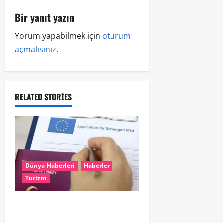
Bir yanıt yazın
Yorum yapabilmek için
oturum
açmalısınız
.
RELATED STORIES
Dünya Haberleri
Haberler
Turizm
TÜRKİYE’DEN AB’YE VİZESİZ
SEYAHAT İÇİN YENİ HAMLE