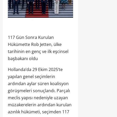
117 Gün Sonra Kurulan
Hükümette Rob Jetten, ülke
tarihinin en genç ve ilk eşcinsel
başbakanı oldu
Hollanda’da 29 Ekim 2025’te
yapılan genel seçimlerin
ardından aylar süren koalisyon
görüşmeleri sonuçlandı. Parçalı
meclis yapısı nedeniyle uzayan
müzakerelerin ardından kurulan
azınlık hükümeti, seçimden 117