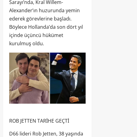
Sarayı’nda, Kral Willem-
Alexander’ın huzurunda yemin
ederek görevlerine başladı.
Böylece Hollanda’da son dört yıl
içinde üçüncü hükümet
kurulmuş oldu.
ROB JETTEN TARİHE GEÇTİ
D66 lideri Rob Jetten, 38 yaşında