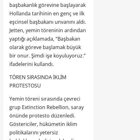
başbakanlık görevine başlayarak
Hollanda tarihinin en genç ve ilk
eşcinsel başbakanı unvanını aldı.
Jetten, yemin töreninin ardından
yaptığı açıklamada, “Başbakan
olarak göreve başlamak büyük
bir onur. Şimdi işe koyuluyoruz.”
ifadelerini kullandı.
TÖREN SIRASINDA İKLİM
PROTESTOSU
Yemin töreni sırasında çevreci
grup Extinction Rebellion, saray
önünde protesto düzenledi.
Göstericiler, hükümetin iklim
politikalarını yetersiz