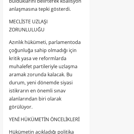
bulduklarını belirterek koalisyon
anlaşmasına tepki gösterdi.
MECLİSTE UZLAŞI
ZORUNLULUĞU
Azınlık hükümeti, parlamentoda
çoğunluğa sahip olmadığı için
kritik yasa ve reformlarda
muhalefet partileriyle uzlaşma
aramak zorunda kalacak. Bu
durum, yeni dönemde siyasi
istikrarın en önemli sınav
alanlarından biri olarak
görülüyor.
YENİ HÜKÜMETİN ÖNCELİKLERİ
Hükümetin açıkladığı politika