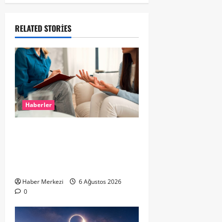
RELATED STORIES
Haberler
Hollanda’da Ruh Sağlığı Alarmı:
Genç Yetişkinler Psikolojik
Destek İçin Aile Hekimlerine Akın
Ediyor
Haber Merkezi
6 Ağustos 2026
0