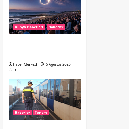
Dünya Haberleri
Haberler
HOLLANDA’DA TARİHİ GÖK OLAYI:
%90’LIK PARÇALI GÜNEŞ
TUTULMASI BEKLENİYOR
Haber Merkezi
6 Ağustos 2026
0
Haberler
Turizm
Dikkat..! Rotterdam’da Metro