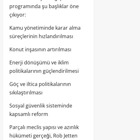
programında şu başlıklar öne
çıkıyor:
Kamu yönetiminde karar alma
süreçlerinin hızlandırılması
Konut inşasının artırılması
Enerji dönüşümü ve iklim
politikalarının güçlendirilmesi
Göç ve iltica politikalarının
sıkılaştırılması
Sosyal güvenlik sisteminde
kapsamlı reform
Parçalı meclis yapısı ve azınlık
hükümeti gerçeği, Rob Jetten