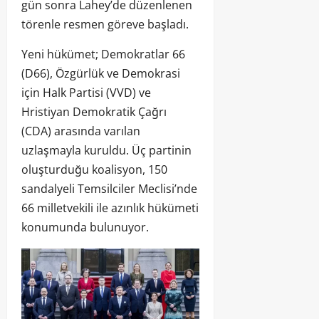
gün sonra Lahey’de düzenlenen
törenle resmen göreve başladı.
Yeni hükümet; Demokratlar 66
(D66), Özgürlük ve Demokrasi
için Halk Partisi (VVD) ve
Hristiyan Demokratik Çağrı
(CDA) arasında varılan
uzlaşmayla kuruldu. Üç partinin
oluşturduğu koalisyon, 150
sandalyeli Temsilciler Meclisi’nde
66 milletvekili ile azınlık hükümeti
konumunda bulunuyor.