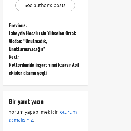
See author's posts
Previous:
Lahey’de Hocalı İçin Yükselen Ortak
Vicdan: “Unutmadık,
Unutturmayacağız”
Next:
Rotterdam’da inşaat vinci kazası: Acil
ekipler alarma geçti
Bir yanıt yazın
Yorum yapabilmek için
oturum
açmalısınız
.