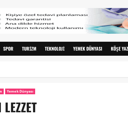
SPOR
TURIZM
TEKNOLOJI
YEMEK DÜNYASI
KÖŞE YAZ
zm
Yemek Dünyası
 LEZZET