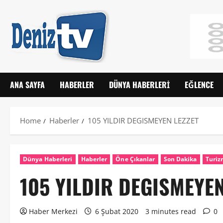
ANA SAYFA
HABERLER
DÜNYA HABERLERI
EĞLENCE
Home
Haberler
105 YILDIR DEGISMEYEN LEZZET
Dünya Haberleri
Haberler
Öne Çıkanlar
Son Dakika
Turi
105 YILDIR DEGISMEYEN
Haber Merkezi
6 Şubat 2020
3 minutes read
0