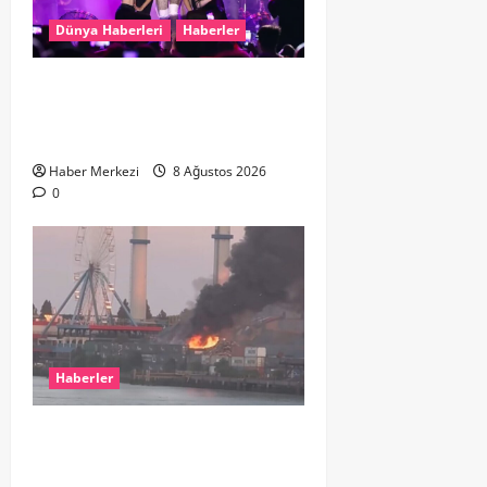
Dünya Haberleri
Haberler
Hande Yener “Hayalimdi” diyerek
ikinci el kıyafetlerini satışa
çıkardı
Haber Merkezi
8 Ağustos 2026
0
Haberler
ROTTERDAM’DA BÜYÜK YANGIN:
DOKLAAN’DA BİNA ATIKLARI ALEV